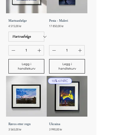
Martnasfølge
Pesta - Maleri
Pris
Pris
4 515,00 kr
17 850,00 kr
Legg i
Legg i
handlekurv
handlekurv
10% til NRC
Røros etter regn
Ukraina
Pris
Pris
3 565,00 kr
3 990,00 kr