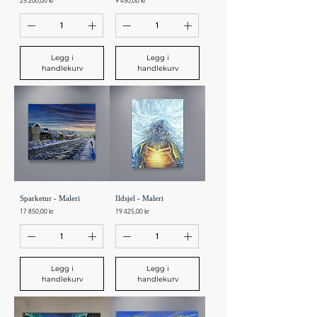
25 200,00 kr
9 450,00 kr
Legg i
Legg i
handlekurv
handlekurv
Sparketur - Maleri
Ildsjel - Maleri
Pris
Pris
17 850,00 kr
19 425,00 kr
Legg i
Legg i
handlekurv
handlekurv