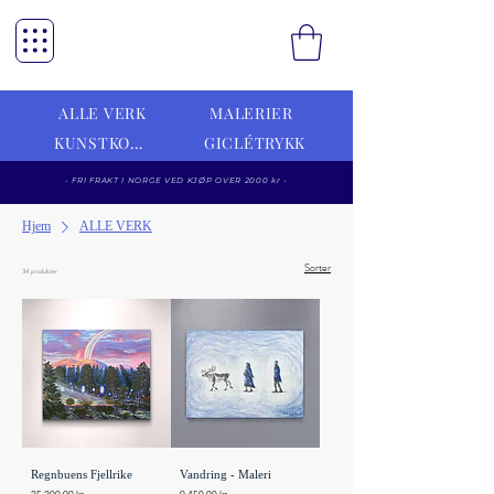
ALLE VERK
MALERIER
KUNSTKORT
GICLÉTRYKK
- FRI FRAKT I NORGE VED KJØP OVER 2000 kr -
Hjem
ALLE VERK
Sorter
34 produkter
Regnbuens Fjellrike
Vandring - Maleri
Pris
Pris