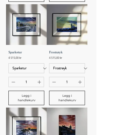
Sparketur
Frostrøyk
Pris
Pris
4 515,00 kr
4 515,00 kr
Legg i
Legg i
handlekurv
handlekurv