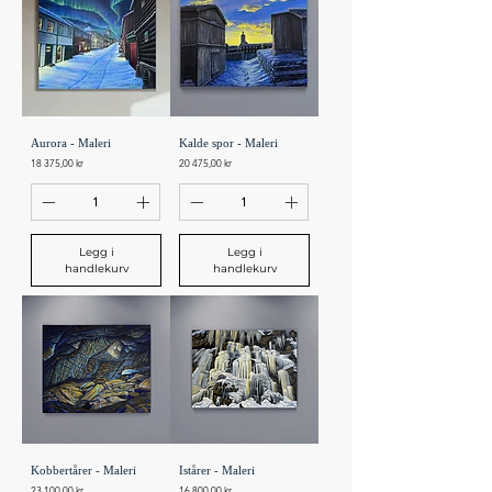
Aurora - Maleri
Kalde spor - Maleri
Pris
Pris
18 375,00 kr
20 475,00 kr
Legg i
Legg i
handlekurv
handlekurv
Kobbertårer - Maleri
Istårer - Maleri
Pris
Pris
23 100,00 kr
16 800,00 kr