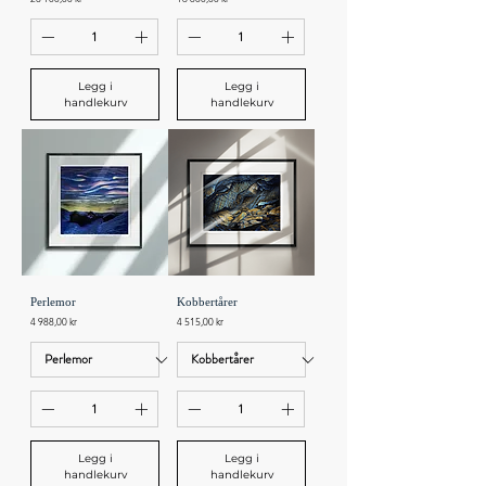
Legg i
Legg i
handlekurv
handlekurv
Perlemor
Kobbertårer
Pris
Pris
4 988,00 kr
4 515,00 kr
Legg i
Legg i
handlekurv
handlekurv