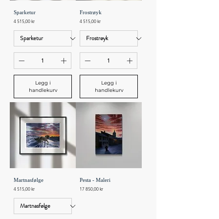
Sparketur
Frostrøyk
Pris
Pris
4 515,00 kr
4 515,00 kr
Legg i
Legg i
handlekurv
handlekurv
Martnasfølge
Pesta - Maleri
Pris
Pris
4 515,00 kr
17 850,00 kr