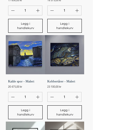
17 850,00 kr
18 375,00 kr
Legg i
Legg i
handlekurv
handlekurv
Kalde spor - Maleri
Kobbertårer - Maleri
Pris
Pris
20 475,00 kr
23 100,00 kr
Legg i
Legg i
handlekurv
handlekurv