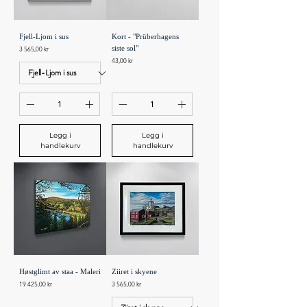
Fjell-Ljom i sus
Kort - "Prüberhagens
Pris
siste sol"
3 565,00 kr
Pris
43,00 kr
Legg i
Legg i
handlekurv
handlekurv
Høstglimt av staa - Maleri
Ziiret i skyene
Pris
Pris
19 425,00 kr
3 565,00 kr