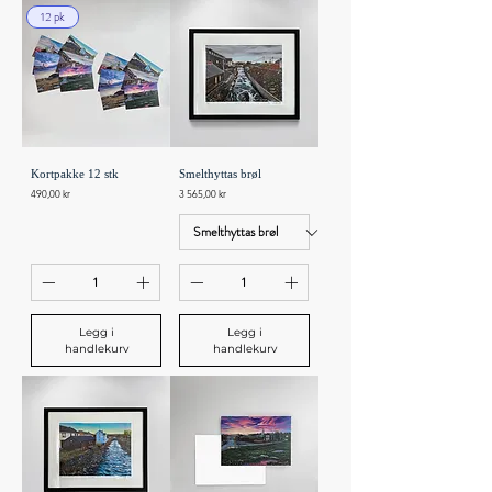
12 pk
Kortpakke 12 stk
Smelthyttas brøl
Pris
Pris
490,00 kr
3 565,00 kr
Legg i
Legg i
handlekurv
handlekurv