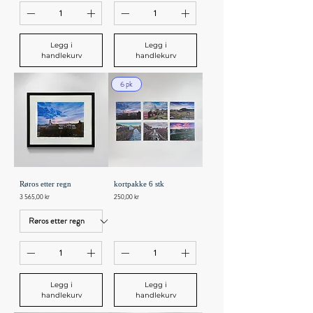
Legg i
Legg i
handlekurv
handlekurv
6 pk
Røros etter regn
kortpakke 6 stk
Pris
Pris
3 565,00 kr
250,00 kr
Legg i
Legg i
handlekurv
handlekurv